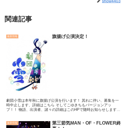
show4403
関連記事
旗揚げ公演決定！
最新情報
劇団小雪は本年秋に旗揚げ公演を行います！ 其れに伴い、募集を一
時中止します、詳細はこちら そしてこゆきちもバージョンアッ
プ！！ 物語、出演者、諸々の詳細はこのHPで随時お知らせします！
乞うご期待！！！
第三節気MAN・OF・FLOWER終
最新情報