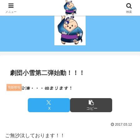
演技を趣味にしたい！初心者でも社会人でも演劇がしたい！を叶える劇団！
メニュー
検索
劇団小雪第二弾始動！！！
最新情報
X
コピー
2017.03.12
ご無沙汰しております！！