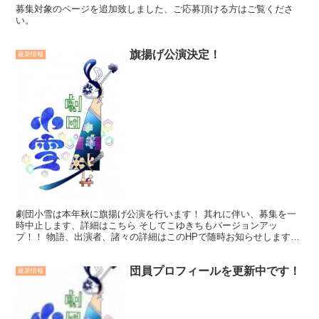
募集対象のページを追加致しました、ご応募頂ける方はご覧くださ
い。
旗揚げ公演決定！
最新情報
劇団小雪は本年秋に旗揚げ公演を行います！ 其れに伴い、募集を一
時中止します、詳細はこちら そしてこゆきちもバージョンアッ
プ！！ 物語、出演者、諸々の詳細はこのHPで随時お知らせします！
乞うご期待！！！
団員プロフィールを更新中です！
最新情報