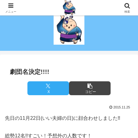
演技を趣味にしたい！初心者でも社会人でも演劇がしたい！を叶える劇団！
メニュー
検索
劇団名決定!!!!
X
コピー
2015.11.25
先日の11月22日(いい夫婦の日)に顔合わせしました!!
総勢12名!!すごい！予想外の人数です！