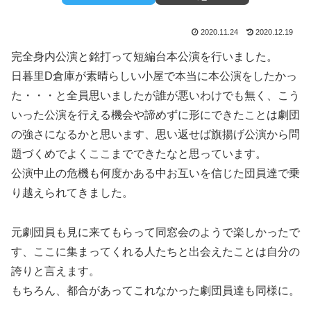
2020.11.24
2020.12.19
完全身内公演と銘打って短編台本公演を行いました。
日暮里D倉庫が素晴らしい小屋で本当に本公演をしたかっ
た・・・と全員思いましたが誰が悪いわけでも無く、こう
いった公演を行える機会や諦めずに形にできたことは劇団
の強さになるかと思います、思い返せば旗揚げ公演から問
題づくめでよくここまでできたなと思っています。
公演中止の危機も何度かある中お互いを信じた団員達で乗
り越えられてきました。
元劇団員も見に来てもらって同窓会のようで楽しかったで
す、ここに集まってくれる人たちと出会えたことは自分の
誇りと言えます。
もちろん、都合があってこれなかった劇団員達も同様に。