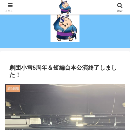
演技を趣味にしたい！初心者でも社会人でも演劇がしたい！を叶える劇団！
メニュー
検索
劇団小雪5周年＆短編台本公演終了しまし
た！
最新情報