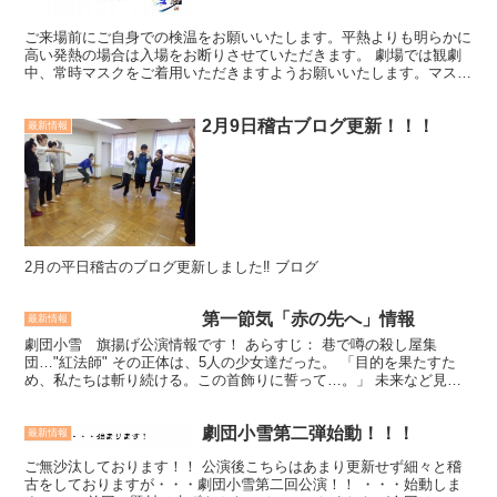
ご来場前にご自身での検温をお願いいたします。平熱よりも明らかに
高い発熱の場合は入場をお断りさせていただきます。 劇場では観劇
中、常時マスクをご着用いただきますようお願いいたします。マスク
を着用されていない方、またマスクとしての機能を満たさな...
2月9日稽古ブログ更新！！！
最新情報
2月の平日稽古のブログ更新しました‼ ブログ
第一節気「赤の先へ」情報
最新情報
劇団小雪 旗揚げ公演情報です！ あらすじ： 巷で噂の殺し屋集
団…"紅法師" その正体は、5人の少女達だった。 「目的を果たすた
め、私たちは斬り続ける。この首飾りに誓って…。」 未来など見
ず、過去に囚われ、たった1つの目的のために、ひたすらに...
劇団小雪第二弾始動！！！
最新情報
ご無沙汰しております！！ 公演後こちらはあまり更新せず細々と稽
古をしておりますが・・・劇団小雪第二回公演！！ ・・・始動しま