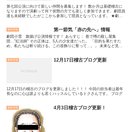
第七回公演に向けて新しい仲間を募集します！ 数か月は基礎稽古に
なりますので演劇って何？状態の方でも楽しく参加できます、劇団員
達も未経験でしたがここから参加して団員となっています。 ★劇団
小雪のアピールポイント 団員がみんな仲良し！みんなで笑...
第一節気「赤の先へ」情報
最新情報
劇団小雪 旗揚げ公演情報です！ あらすじ： 巷で噂の殺し屋集
団…"紅法師" その正体は、5人の少女達だった。 「目的を果たすた
め、私たちは斬り続ける。この首飾りに誓って…。」 未来など見
ず、過去に囚われ、たった1つの目的のために、ひたすらに...
12月17日稽古ブログ更新
最新情報
12月17日の稽古のブログを更新しました！！！ 今回の担当者は最年
長なのに心は誰よりも若くハッスルしているトクさんです。 ブログ
4月3日稽古ブログ更新！
最新情報