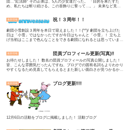
団…"紅法師" その正体は、5人の少女達だった。 「目的を果たすた
め、私たちは斬り続ける。この首飾りに誓って…。」 未来など見
ず、過去に囚われ、たった1つの目的のために、ひたすらに...
祝！３周年！！
最新情報
劇団小雪創設３周年を本日で迎えました！！(^^)/ 劇団を立ち上げた
日は「小雪」ではなかったですが今日はちゃんと「小雪」！ 立ち上
げ当初はここまで色んなことをできる劇団になれるとは思っていませ
んでした・・・ ２０人を超える劇団員、そして今で...
団員プロフィール更新(写真)‼
最新情報
お待たせしました！ 数名の団員プロフィールの写真公開しました！
皆、こんな雰囲気だったんですね、ブログでの固有名詞もよりわかり
やすくなるため見直してもらえるとまた新しい面白さが見つかるか
も！？ その他のメンバーも随時公開予定！！
ブログ更新‼‼
最新情報
12月6日の活動をブログに掲載しました！ 活動ブログ