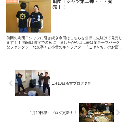
劇団Ｔシャツ第二弾・・・発
最新情報
売！！
前回の劇団Ｔシャツに引き続き今回はこちらを公演に先駆けて発売し
ます！！ 前回は漢字で渋めにしましたが今回は表は某テーマパーク
なファンタジーな文字！と小雪のキャラクター「こゆきち」のお面
背面は・・・これ作りました(^O^)／劇団小雪の家紋で...
1月10日稽古ブログ更新
1月19日稽古ブログ更新！！